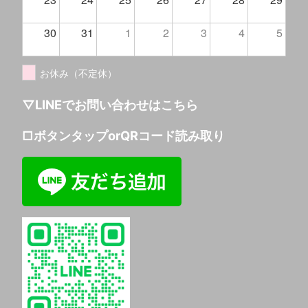
30
31
1
2
3
4
5
お休み（不定休）
▽LINEでお問い合わせはこちら
□ボタンタップorQRコード読み取り