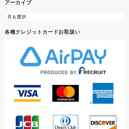
アーカイブ
ア
ー
カ
各種クレジットカードお取扱い
イ
ブ