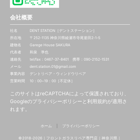
会社概要
社名 DENT STATION［デントステーション］
所在地 〒252-1135 神奈川県綾瀬市寺尾釜田2-1-5
建物名 Garege House SAKURA
代表者 和泉 準也
連絡先 tel/fax：0467-37-8401 携帯：
090-2152-1531
メール dent.station.01@gmail.com
事業内容 デントリペア・ウィンドウリペア
営業時間 10：00~19：00［不定休］
このサイトはreCAPTCHAによって保護されており、
Googleの
プライバシーポリシー
と
利用規約
が適用さ
れます。
ホーム
プライバシーポリシー
©2018-2026｜フロントガラスリペア専門店｜神奈川県｜