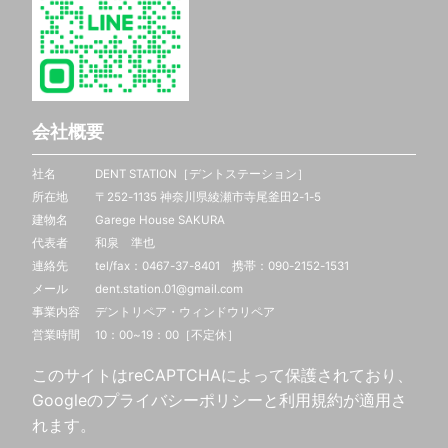
会社概要
社名 DENT STATION［デントステーション］
所在地 〒252-1135 神奈川県綾瀬市寺尾釜田2-1-5
建物名 Garege House SAKURA
代表者 和泉 準也
連絡先 tel/fax：0467-37-8401 携帯：
090-2152-1531
メール dent.station.01@gmail.com
事業内容 デントリペア・ウィンドウリペア
営業時間 10：00~19：00［不定休］
このサイトはreCAPTCHAによって保護されており、
Googleの
プライバシーポリシー
と
利用規約
が適用さ
れます。