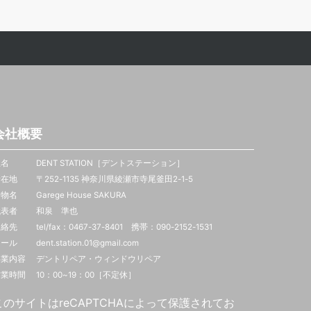
会社概要
名 DENT STATION［デントステーション］
在地 〒252-1135 神奈川県綾瀬市寺尾釜田2-1-5
物名 Garege House SAKURA
代表者 和泉 準也
絡先 tel/fax：0467-37-8401 携帯：
090-2152-1531
ール dent.station.01@gmail.com
事業内容 デントリペア・ウィンドウリペア
業時間 10：00~19：00［不定休］
このサイトはreCAPTCHAによって保護されてお