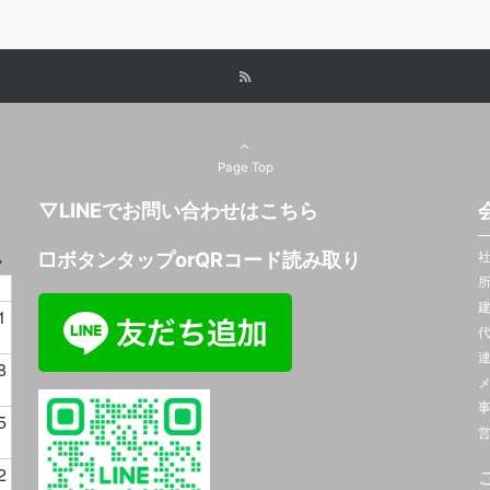
Page Top
▽LINEでお問い合わせはこちら
□ボタンタップorQRコード読み取り
社
所
建
1
連
8
メ
5
営
2