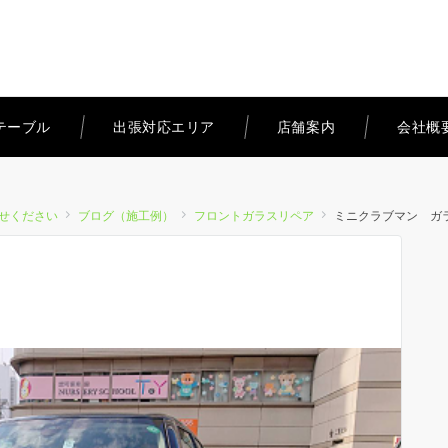
テーブル
出張対応エリア
店舗案内
会社概
せください
ブログ（施工例）
フロントガラスリペア
ミニクラブマン ガ