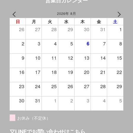
営業日カレンダー
2026年 8月
PREV
NEXT
日
月
火
水
木
金
土
26
27
28
29
30
31
1
2
3
4
5
6
7
8
9
10
11
12
13
14
15
16
17
18
19
20
21
22
23
24
25
26
27
28
29
30
31
1
2
3
4
5
お休み（不定休）
▽LINEでお問い合わせはこちら