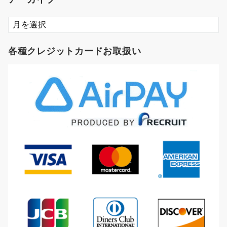
ア
ー
カ
各種クレジットカードお取扱い
イ
ブ