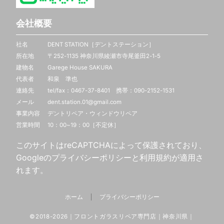
会社概要
社名 DENT STATION［デントステーション］
所在地 〒252-1135 神奈川県綾瀬市寺尾釜田2-1-5
建物名 Garege House SAKURA
代表者 和泉 準也
連絡先 tel/fax：0467-37-8401 携帯：
090-2152-1531
メール dent.station.01@gmail.com
事業内容 デントリペア・ウィンドウリペア
営業時間 10：00~19：00［不定休］
このサイトはreCAPTCHAによって保護されており、
Googleの
プライバシーポリシー
と
利用規約
が適用さ
れます。
ホーム
プライバシーポリシー
©2018-2026｜フロントガラスリペア専門店｜神奈川県｜