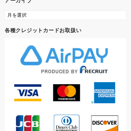
アーカイブ
ア
ー
カ
各種クレジットカードお取扱い
イ
ブ