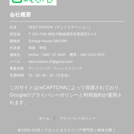
会社概要
社名 DENT STATION［デントステーション］
所在地 〒252-1135 神奈川県綾瀬市寺尾釜田2-1-5
建物名 Garege House SAKURA
代表者 和泉 準也
連絡先 tel/fax：0467-37-8401 携帯：
090-2152-1531
メール dent.station.01@gmail.com
事業内容 デントリペア・ウィンドウリペア
営業時間 10：00~19：00［不定休］
このサイトはreCAPTCHAによって保護されており、
Googleの
プライバシーポリシー
と
利用規約
が適用さ
れます。
ホーム
プライバシーポリシー
©2018-2026｜フロントガラスリペア専門店｜神奈川県｜