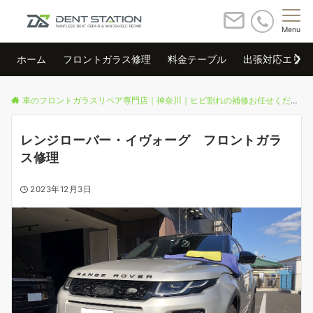
Menu
ホーム
フロントガラス修理
料金テーブル
出張対応エリア
車のフロントガラスリペア専門店｜神奈川｜ヒビ割れの補修お任せください
レンジローバー・イヴォーグ フロントガラ
ス修理
2023年12月3日