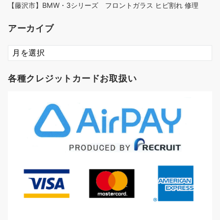
【藤沢市】BMW・3シリーズ フロントガラス ヒビ割れ 修理
アーカイブ
ア
ー
カ
各種クレジットカードお取扱い
イ
ブ