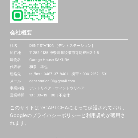
会社概要
社名 DENT STATION［デントステーション］
所在地 〒252-1135 神奈川県綾瀬市寺尾釜田2-1-5
建物名 Garege House SAKURA
代表者 和泉 準也
連絡先 tel/fax：0467-37-8401 携帯：
090-2152-1531
メール dent.station.01@gmail.com
事業内容 デントリペア・ウィンドウリペア
営業時間 10：00~19：00［不定休］
このサイトはreCAPTCHAによって保護されており、
Googleの
プライバシーポリシー
と
利用規約
が適用さ
れます。