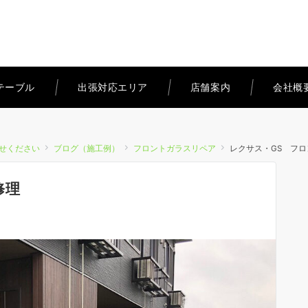
テーブル
出張対応エリア
店舗案内
会社概
せください
ブログ（施工例）
フロントガラスリペア
レクサス・GS フ
修理