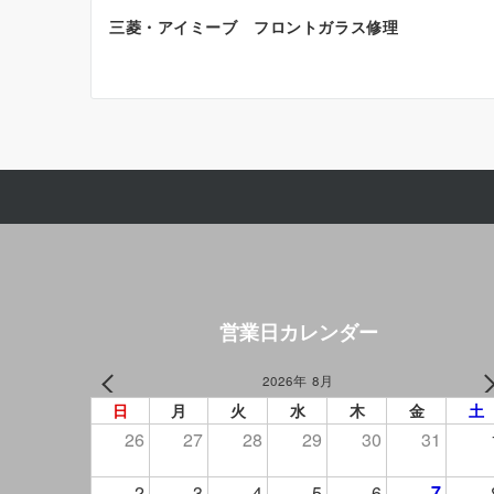
投
三菱・アイミーブ フロントガラス修理
稿
ナ
ビ
ゲ
ー
シ
ョ
ン
営業日カレンダー
2026年 8月
PREV
NEXT
日
月
火
水
木
金
土
26
27
28
29
30
31
2
3
4
5
6
7