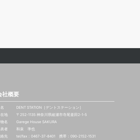
会社概要
名 DENT STATION［デントステーション］
在地 〒252-1135 神奈川県綾瀬市寺尾釜田2-1-5
物名 Garege House SAKURA
代表者 和泉 準也
絡先 tel/fax：0467-37-8401 携帯：
090-2152-1531