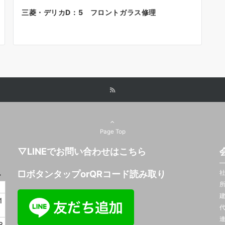
三菱・デリカD：5 フロントガラス修理
Page Top
▽LINEでお問い合わせはこちら
□ボタンタップorQRコード読み取り
社
所
建
1
連
8