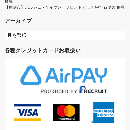
修理
【横浜市】ポルシェ・ケイマン フロントガラス 飛び石キズ 修理
アーカイブ
ア
ー
カ
各種クレジットカードお取扱い
イ
ブ