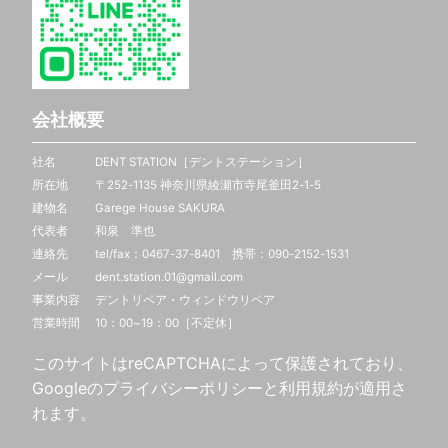
会社概要
社名 DENT STATION［デントステーション］
所在地 〒252-1135 神奈川県綾瀬市寺尾釜田2-1-5
建物名 Garege House SAKURA
代表者 和泉 準也
連絡先 tel/fax：0467-37-8401 携帯：
090-2152-1531
メール dent.station.01@gmail.com
事業内容 デントリペア・ウィンドウリペア
営業時間 10：00~19：00［不定休］
このサイトはreCAPTCHAによって保護されており、
Googleの
プライバシーポリシー
と
利用規約
が適用さ
れます。