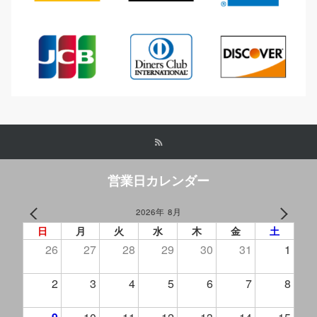
営業日カレンダー
2026年 8月
PREV
NEXT
日
月
火
水
木
金
土
26
27
28
29
30
31
1
2
3
4
5
6
7
8