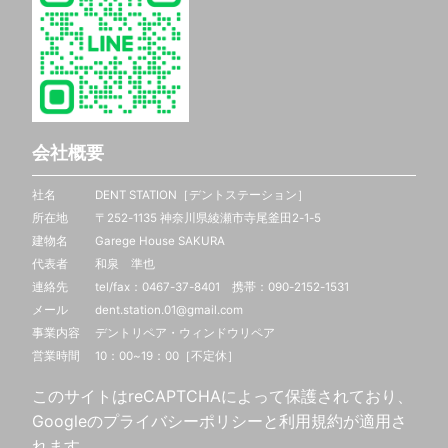
会社概要
社名 DENT STATION［デントステーション］
所在地 〒252-1135 神奈川県綾瀬市寺尾釜田2-1-5
建物名 Garege House SAKURA
代表者 和泉 準也
連絡先 tel/fax：0467-37-8401 携帯：
090-2152-1531
メール dent.station.01@gmail.com
事業内容 デントリペア・ウィンドウリペア
営業時間 10：00~19：00［不定休］
このサイトはreCAPTCHAによって保護されており、
Googleの
プライバシーポリシー
と
利用規約
が適用さ
れます。